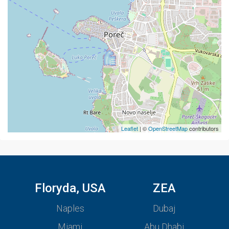
Leaflet
| ©
OpenStreetMap
contributors
Floryda, USA
ZEA
Naples
Dubaj
Miami
Abu Dhabi