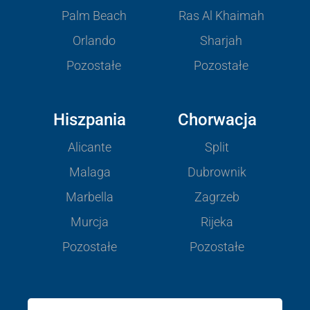
Palm Beach
Ras Al Khaimah
Orlando
Sharjah
Pozostałe
Pozostałe
Hiszpania
Chorwacja
Alicante
Split
Malaga
Dubrownik
Marbella
Zagrzeb
Murcja
Rijeka
Pozostałe
Pozostałe