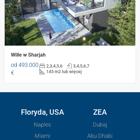
Wille w Sharjah
od
493.000
2,3,4,5,6
3,4,5,6,7
145 m2 lub więcej
€
Floryda, USA
ZEA
Naples
Dubaj
Miami
Abu Dhabi