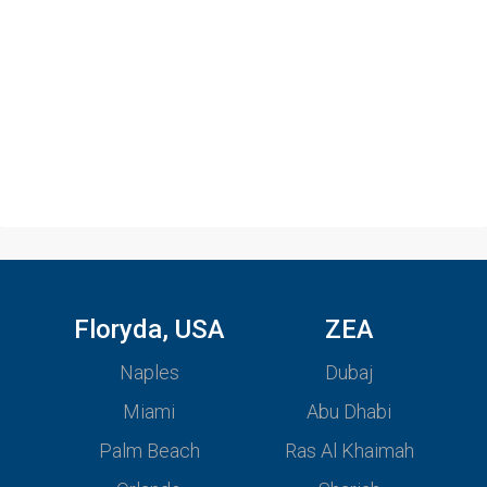
Floryda, USA
ZEA
Naples
Dubaj
Miami
Abu Dhabi
Palm Beach
Ras Al Khaimah