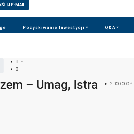
YŚLIJ E-MAIL
rge
Pozyskiwanie Inwestycji
Q&A
zem – Umag, Istra
2.000.000 €