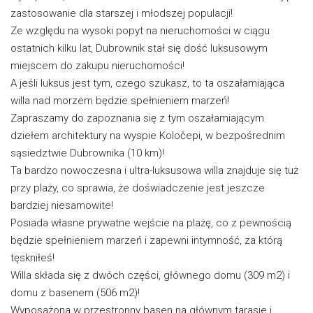
zastosowanie dla starszej i młodszej populacji!
Ze względu na wysoki popyt na nieruchomości w ciągu
ostatnich kilku lat, Dubrownik stał się dość luksusowym
miejscem do zakupu nieruchomości!
A jeśli luksus jest tym, czego szukasz, to ta oszałamiająca
willa nad morzem będzie spełnieniem marzeń!
Zapraszamy do zapoznania się z tym oszałamiającym
dziełem architektury na wyspie Koločepi, w bezpośrednim
sąsiedztwie Dubrownika (10 km)!
Ta bardzo nowoczesna i ultra-luksusowa willa znajduje się tuż
przy plaży, co sprawia, że doświadczenie jest jeszcze
bardziej niesamowite!
Posiada własne prywatne wejście na plażę, co z pewnością
będzie spełnieniem marzeń i zapewni intymność, za którą
tęskniłeś!
Willa składa się z dwóch części, głównego domu (309 m2) i
domu z basenem (506 m2)!
Wyposażona w przestronny basen na głównym tarasie i