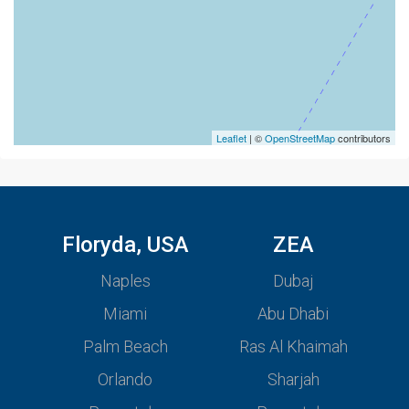
Leaflet
| ©
OpenStreetMap
contributors
Floryda, USA
ZEA
Naples
Dubaj
Miami
Abu Dhabi
Palm Beach
Ras Al Khaimah
Orlando
Sharjah