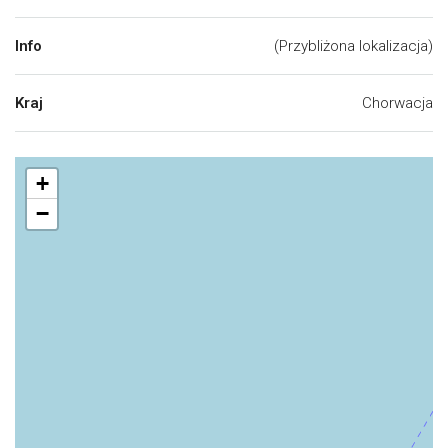
Info
(Przybliżona lokalizacja)
Kraj
Chorwacja
+
−