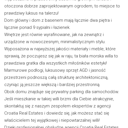
otoczona dobrze zaprojektowanym ogrodem, to miejsce to
prawdziwy luksus na talerzu!
Dom główny i dom z basenem mają łącznie dwa piętra i
łącznie ponad 9 sypialni i łazienek.
Wnętrze jest równie wyrafinowane, jak na zewnątrz i
urządzone w nowoczesnym, minimalistycznym stylu.
Wyposażona w najwyższej jakości materiały i meble, które
sprawią, że poczujesz się jak w raju, ta biała morska willa to
prawdziwa gratka dla wszystkich miłośników estetyki!
Marmurowe podłogi, luksusowy sprzęt AGD i jasność
przestrzeni podnoszą całą strukturę architektoniczną,
czyniąc ją jeszcze większą i bardziej przestronną.
Obok domu znajduje się prywatny parking dla samochodów.
Jeśli mieszkanie w takiej willi brzmi dla Ciebie atrakcyjnie,
skontaktuj się z naszym zespołem ekspertów z agencji
Croatia Real Estates i dowiedz się, jak możesz stać się
właścicielem tej wyjątkowej i niepowtarzalnej willi!
Dzięki profesjonalnej obsłudze agencji Croatia Real Estates