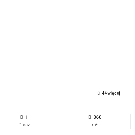
44 więcej
1
360
Garaż
m²