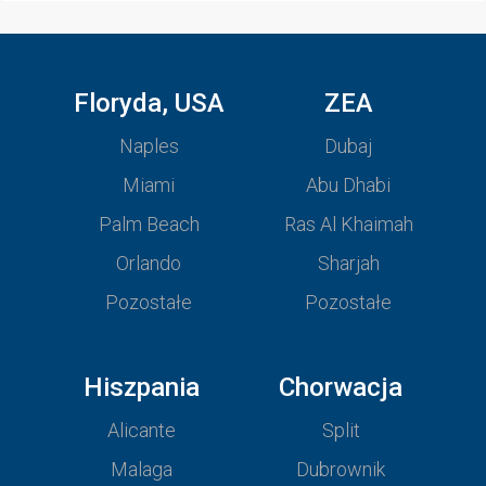
Floryda, USA
ZEA
Naples
Dubaj
Miami
Abu Dhabi
Palm Beach
Ras Al Khaimah
Orlando
Sharjah
Pozostałe
Pozostałe
Hiszpania
Chorwacja
Alicante
Split
Malaga
Dubrownik