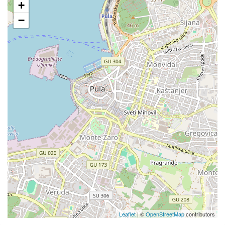
+
−
Leaflet
| ©
OpenStreetMap
contributors