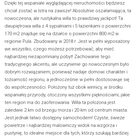
Dzięki tej wspaniale wyglądającej nieruchomości będziesz
chciał zostać w Istra na zawsze! Absolutnie oszałamiająca, ta
nowoczesna, ale rustykalna willa to prawdziwy jackpot! Ta
dwupiętrowa willa z 4 sypialniami i 5 łazienkami o powierzchni
170 m2 znajduje się na działce o powierzchni 800 m2 w
regionie Pula. Zbudowany w 2018 r. Jest w pełni wyposażony
we wszystko, czego możesz potrzebować, aby mieć
najbardziej niezapomniany pobyt! Zachowanie tego
tradycyjnego akcentu, ale uczynienie go nowoczesnym było
dobrym rozwiązaniem, ponieważ nadaje domowi charakter i
tożsamość regionu, a jednocześnie w pełni dostosowuje się
do współczesności. Położony tuż obok winnicy, w środku
wspaniałej przyrody, otoczony wszystkimi pięknościami, jakie
ten region ma do zaoferowania. Willa ta położona jest
zaledwie 2 km od brzegu morza i 20 km od centrum miasta.
Jest jednak łatwo dostępny samochodem! Czyste, świeże
powietrze i najbardziej malowniczy widok na wzgórza i
pustynię, to idealne miejsce dla tych, którzy szukają bardziej