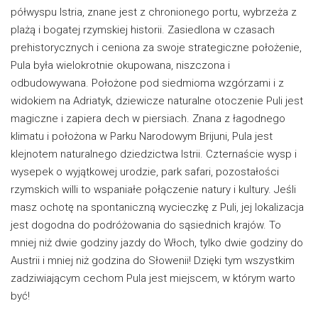
półwyspu Istria, znane jest z chronionego portu, wybrzeża z
plażą i bogatej rzymskiej historii. Zasiedlona w czasach
prehistorycznych i ceniona za swoje strategiczne położenie,
Pula była wielokrotnie okupowana, niszczona i
odbudowywana. Położone pod siedmioma wzgórzami i z
widokiem na Adriatyk, dziewicze naturalne otoczenie Puli jest
magiczne i zapiera dech w piersiach. Znana z łagodnego
klimatu i położona w Parku Narodowym Brijuni, Pula jest
klejnotem naturalnego dziedzictwa Istrii. Czternaście wysp i
wysepek o wyjątkowej urodzie, park safari, pozostałości
rzymskich willi to wspaniałe połączenie natury i kultury. Jeśli
masz ochotę na spontaniczną wycieczkę z Puli, jej lokalizacja
jest dogodna do podróżowania do sąsiednich krajów. To
mniej niż dwie godziny jazdy do Włoch, tylko dwie godziny do
Austrii i mniej niż godzina do Słowenii! Dzięki tym wszystkim
zadziwiającym cechom Pula jest miejscem, w którym warto
być!