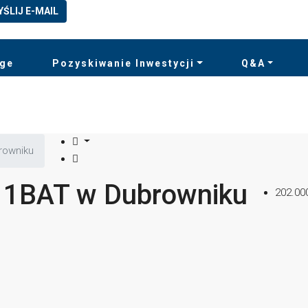
YŚLIJ E-MAIL
rge
Pozyskiwanie Inwestycji
Q&A
rowniku
 1BAT w Dubrowniku
202.00