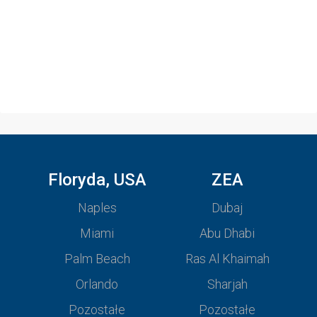
Floryda, USA
ZEA
Naples
Dubaj
Miami
Abu Dhabi
Palm Beach
Ras Al Khaimah
Orlando
Sharjah
Pozostałe
Pozostałe