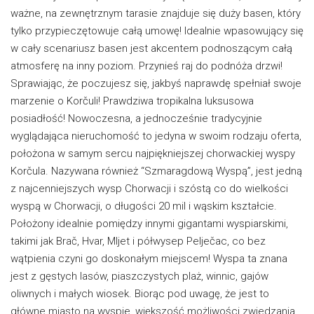
ważne, na zewnętrznym tarasie znajduje się duży basen, który
tylko przypieczętowuje całą umowę! Idealnie wpasowujący się
w cały scenariusz basen jest akcentem podnoszącym całą
atmosferę na inny poziom. Przynieś raj do podnóża drzwi!
Sprawiając, że poczujesz się, jakbyś naprawdę spełniał swoje
marzenie o Korčuli! Prawdziwa tropikalna luksusowa
posiadłość! Nowoczesna, a jednocześnie tradycyjnie
wyglądająca nieruchomość to jedyna w swoim rodzaju oferta,
położona w samym sercu najpiękniejszej chorwackiej wyspy
Korčula. Nazywana również “Szmaragdową Wyspą”, jest jedną
z najcenniejszych wysp Chorwacji i szóstą co do wielkości
wyspą w Chorwacji, o długości 20 mil i wąskim kształcie.
Położony idealnie pomiędzy innymi gigantami wyspiarskimi,
takimi jak Brač, Hvar, Mljet i półwysep Pelječac, co bez
wątpienia czyni go doskonałym miejscem! Wyspa ta znana
jest z gęstych lasów, piaszczystych plaż, winnic, gajów
oliwnych i małych wiosek. Biorąc pod uwagę, że jest to
główne miasto na wyspie, większość możliwości zwiedzania