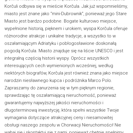
Korčuli odbywa się w mieście Korčula. Jak już wspomnieliśmy,
miasto jest znane jako “mini-Dubrownik”, ponieważ jego Stare
Miasto jest bardzo podobne. Bogate kulturowo miejsce,
wypełnione historią, pięknem i urokiem, wyspa Korčula oferuje
różnorodne atrakcje i unikalne tradycje, a wszystko to w
oszałamiającym Adriatyku i pobłogosławione doskonałą
pogodą Korčula. Miasto znajduje się na liście UNESCO i jest
integralną częścią historii wyspy. Oprócz wszystkich
interesujących cech wymienionych wcześniej, według
niektórych biografów, Korčula jest również znana jako miejsce
narodzin niesławnego kupca i podróżnika Marco Polo.
Zapraszamy do zanurzenia się w tym pięknym regionie,
sprawdzając tę oszałamiającą nieruchomość, ponieważ
gwarantujemy najwyższej jakości nieruchomości i
długoterminową inwestycję, która spełni wszystkie Twoje
wymagania dotyczące atrakcyjnej ceny i niesamowitej
obsługi naszego zespołu w Chorwacji Nieruchomości! Nie
wahaj się i skontaktuj się z nami, ponieważ chętnie spełnimy