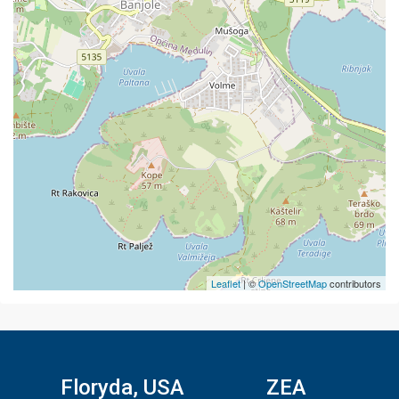
Leaflet
| ©
OpenStreetMap
contributors
Floryda, USA
ZEA