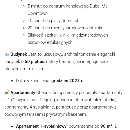
5 minut do centrum handlowego Dubai Mall i
Downtown.
10 minut do plaży Jumeirah.
20 minut do międzynarodowego lotniska.
Bliskość szpitali, klinik i międzynarodowych
ośrodków edukacyjnych.
Budynek
Jest to luksusowy, architektonicznie elegancki
budynek o
50 piętrach
, który harmonijnie integruje się z
otoczeniem miejskim.
Data zakończenia:
grudzień 2027 r.
Apartamenty
Obecnie do sprzedaży pozostały apartamenty
z 1 i 2 sypialniami. Projekt pierwotnie oferował także studia,
apartamenty 4-sypialniane, penthouse’y oraz apartamenty z
podwójnym tarasem i prywatnym basenem.
Apartament 1-sypialniowy:
powierzchnia od
90 m²
, 2