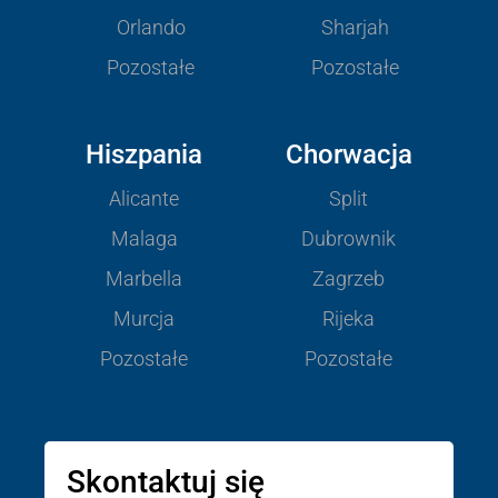
Orlando
Sharjah
Pozostałe
Pozostałe
Hiszpania
Chorwacja
Alicante
Split
Malaga
Dubrownik
Marbella
Zagrzeb
Murcja
Rijeka
Pozostałe
Pozostałe
Skontaktuj się