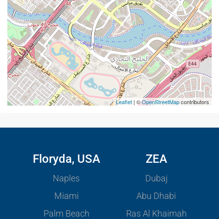
Leaflet
| ©
OpenStreetMap
contributors
Floryda, USA
ZEA
Naples
Dubaj
Miami
Abu Dhabi
Palm Beach
Ras Al Khaimah