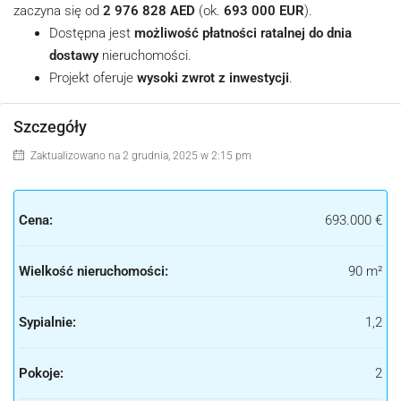
zaczyna się od
2 976 828 AED
(ok.
693 000 EUR
).
Dostępna jest
możliwość płatności ratalnej do dnia
dostawy
nieruchomości.
Projekt oferuje
wysoki zwrot z inwestycji
.
Szczegóły
Zaktualizowano na 2 grudnia, 2025 w 2:15 pm
Cena:
693.000 €
Wielkość nieruchomości:
90 m²
Sypialnie:
1,2
Pokoje:
2