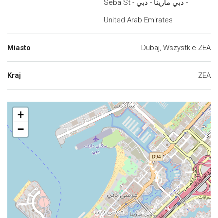
Seba St - دبي مارينا - دبي -
United Arab Emirates
Miasto
Dubaj, Wszystkie ZEA
Kraj
ZEA
+
−