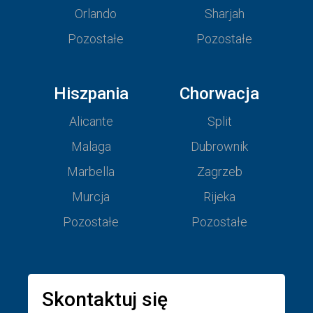
Orlando
Sharjah
Pozostałe
Pozostałe
Hiszpania
Chorwacja
Alicante
Split
Malaga
Dubrownik
Marbella
Zagrzeb
Murcja
Rijeka
Pozostałe
Pozostałe
Skontaktuj się