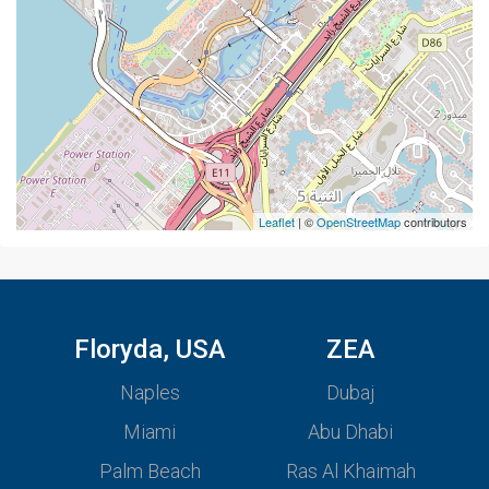
Leaflet
| ©
OpenStreetMap
contributors
Floryda, USA
ZEA
Naples
Dubaj
Miami
Abu Dhabi
Palm Beach
Ras Al Khaimah