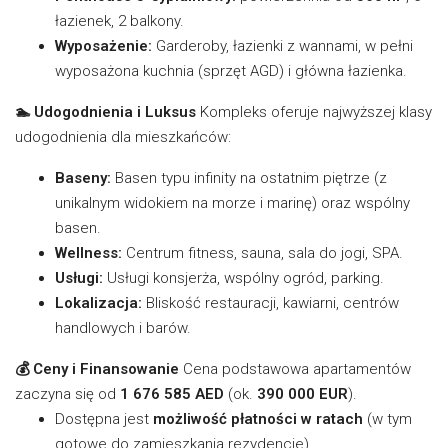
łazienek, 2 balkony.
Wyposażenie:
Garderoby, łazienki z wannami, w pełni
wyposażona kuchnia (sprzęt AGD) i główna łazienka.
🏊 Udogodnienia i Luksus
Kompleks oferuje najwyższej klasy
udogodnienia dla mieszkańców:
Baseny:
Basen typu infinity na ostatnim piętrze (z
unikalnym widokiem na morze i marinę) oraz wspólny
basen.
Wellness:
Centrum fitness, sauna, sala do jogi, SPA.
Usługi:
Usługi konsjerża, wspólny ogród, parking.
Lokalizacja:
Bliskość restauracji, kawiarni, centrów
handlowych i barów.
💰 Ceny i Finansowanie
Cena podstawowa apartamentów
zaczyna się od
1 676 585 AED
(ok.
390 000 EUR
).
Dostępna jest
możliwość płatności w ratach
(w tym
gotowe do zamieszkania rezydencje).