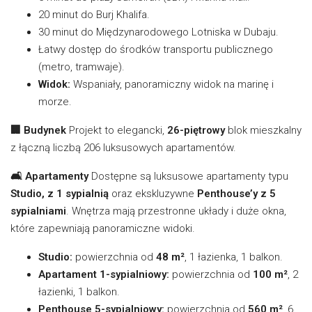
20 minut do Burj Khalifa.
30 minut do Międzynarodowego Lotniska w Dubaju.
Łatwy dostęp do środków transportu publicznego
(metro, tramwaje).
Widok:
Wspaniały, panoramiczny widok na marinę i
morze.
🏢 Budynek
Projekt to elegancki,
26-piętrowy
blok mieszkalny
z łączną liczbą 206 luksusowych apartamentów.
🛋️ Apartamenty
Dostępne są luksusowe apartamenty typu
Studio, z 1 sypialnią
oraz ekskluzywne
Penthouse’y z 5
sypialniami
. Wnętrza mają przestronne układy i duże okna,
które zapewniają panoramiczne widoki.
Studio:
powierzchnia od
48 m²
, 1 łazienka, 1 balkon.
Apartament 1-sypialniowy:
powierzchnia od
100 m²
, 2
łazienki, 1 balkon.
Penthouse 5-sypialniowy:
powierzchnia od
560 m²
, 6