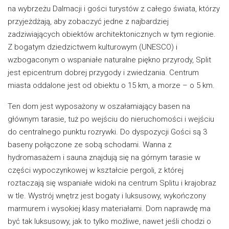
na wybrzeżu Dalmacji i gości turystów z całego świata, którzy
przyjeżdżają, aby zobaczyć jedne z najbardziej
zadziwiających obiektów architektonicznych w tym regionie.
Z bogatym dziedzictwem kulturowym (UNESCO) i
wzbogaconym o wspaniałe naturalne piękno przyrody, Split
jest epicentrum dobrej przygody i zwiedzania. Centrum
miasta oddalone jest od obiektu o 15 km, a morze – o 5 km.
Ten dom jest wyposażony w oszałamiający basen na
głównym tarasie, tuż po wejściu do nieruchomości i wejściu
do centralnego punktu rozrywki. Do dyspozycji Gości są 3
baseny połączone ze sobą schodami. Wanna z
hydromasażem i sauna znajdują się na górnym tarasie w
części wypoczynkowej w kształcie pergoli, z której
roztaczają się wspaniałe widoki na centrum Splitu i krajobraz
w tle. Wystrój wnętrz jest bogaty i luksusowy, wykończony
marmurem i wysokiej klasy materiałami. Dom naprawdę ma
być tak luksusowy, jak to tylko możliwe, nawet jeśli chodzi o