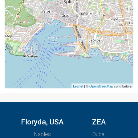
Leaflet
| ©
OpenStreetMap
contributors
Floryda, USA
ZEA
Naples
Dubaj