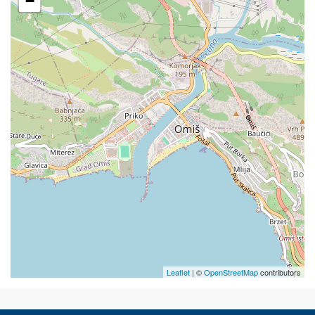
−
Leaflet
| ©
OpenStreetMap
contributors