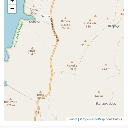
+
−
Leaflet
| ©
OpenStreetMap
contributors