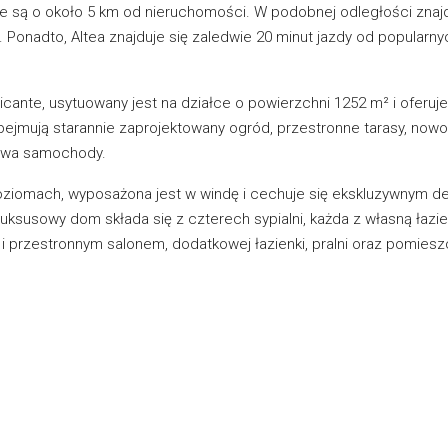
ne są o około 5 km od nieruchomości. W podobnej odległości znajd
. Ponadto, Altea znajduje się zaledwie 20 minut jazdy od popularny
icante, usytuowany jest na działce o powierzchni 1252 m² i oferuje
bejmują starannie zaprojektowany ogród, przestronne tarasy, now
 dwa samochody.
 poziomach, wyposażona jest w windę i cechuje się ekskluzywnym 
uksusowy dom składa się z czterech sypialni, każda z własną łazie
ą i przestronnym salonem, dodatkowej łazienki, pralni oraz pomie