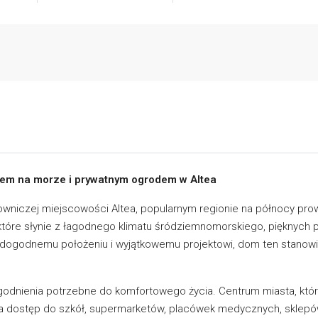
iem na morze i prywatnym ogrodem w Altea
wniczej miejscowości Altea, popularnym regionie na północy prowin
które słynie z łagodnego klimatu śródziemnomorskiego, pięknych p
i dogodnemu położeniu i wyjątkowemu projektowi, dom ten stanowi
godnienia potrzebne do komfortowego życia. Centrum miasta, które
nia dostęp do szkół, supermarketów, placówek medycznych, sklepów 