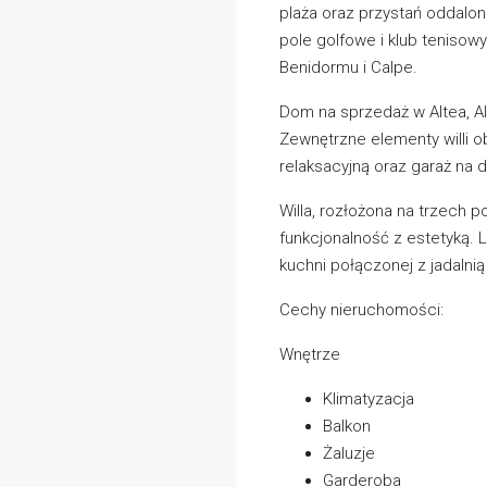
plaża oraz przystań oddalo
pole golfowe i klub tenisowy
Benidormu i Calpe.
Dom na sprzedaż w Altea, Al
Zewnętrzne elementy willi o
relaksacyjną oraz garaż na
Willa, rozłożona na trzech
funkcjonalność z estetyką. L
kuchni połączonej z jadalni
Cechy nieruchomości:
Wnętrze
Klimatyzacja
Balkon
Żaluzje
Garderoba