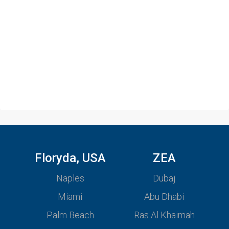
Floryda, USA
ZEA
Naples
Dubaj
Miami
Abu Dhabi
Palm Beach
Ras Al Khaimah