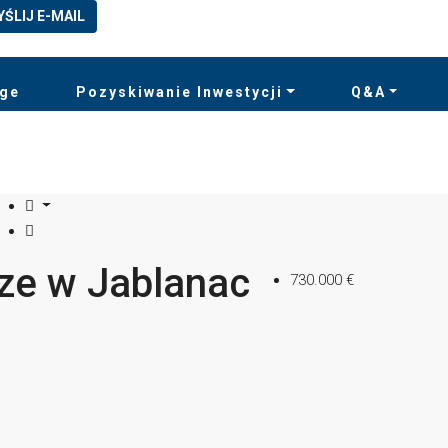
YŚLIJ E-MAIL
rge
Pozyskiwanie Inwestycji
Q&A
ze w Jablanac
730.000 €