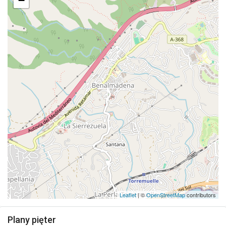
−
Leaflet
| ©
OpenStreetMap
contributors
Plany pięter