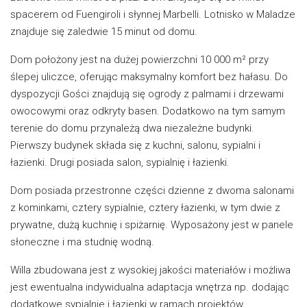
spacerem od Fuengiroli i słynnej Marbelli. Lotnisko w Maladze
znajduje się zaledwie 15 minut od domu.
Dom położony jest na dużej powierzchni 10 000 m² przy
ślepej uliczce, oferując maksymalny komfort bez hałasu. Do
dyspozycji Gości znajdują się ogrody z palmami i drzewami
owocowymi oraz odkryty basen. Dodatkowo na tym samym
terenie do domu przynależą dwa niezależne budynki.
Pierwszy budynek składa się z kuchni, salonu, sypialni i
łazienki. Drugi posiada salon, sypialnię i łazienki.
Dom posiada przestronne części dzienne z dwoma salonami
z kominkami, cztery sypialnie, cztery łazienki, w tym dwie z
prywatne, dużą kuchnię i spiżarnię. Wyposażony jest w panele
słoneczne i ma studnię wodną.
Willa zbudowana jest z wysokiej jakości materiałów i możliwa
jest ewentualna indywidualna adaptacja wnętrza np. dodając
dodatkowe sypialnie i łazienki w ramach projektów