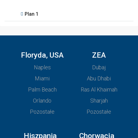
Plan 1
Floryda, USA
ZEA
Naples
Dubaj
Miami
Abu Dhabi
Palm Beach
Ras Al Khaimah
Orlando
Sharjah
Pozostałe
Pozostałe
Hiszpania
Chorwacja