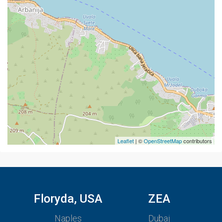
Leaflet
| ©
OpenStreetMap
contributors
Floryda, USA
ZEA
Naples
Dubaj