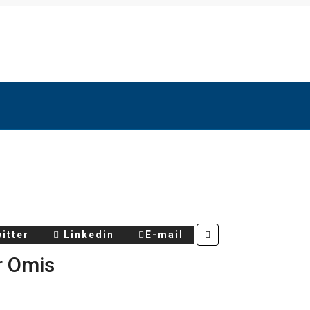
itter
Linkedin
E-mail
r Omis