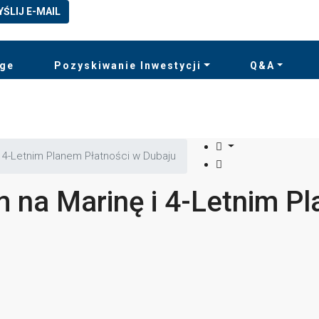
YŚLIJ E-MAIL
rge
Pozyskiwanie Inwestycji
Q&A
 4-Letnim Planem Płatności w Dubaju
 na Marinę i 4-Letnim P