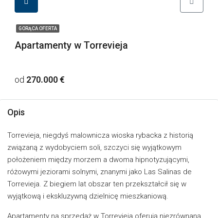
GORĄCA OFERTA
Apartamenty w Torrevieja
od
270.000 €
Opis
Torrevieja, niegdyś malownicza wioska rybacka z historią
związaną z wydobyciem soli, szczyci się wyjątkowym
położeniem między morzem a dwoma hipnotyzującymi,
różowymi jeziorami solnymi, znanymi jako Las Salinas de
Torrevieja. Z biegiem lat obszar ten przekształcił się w
wyjątkową i ekskluzywną dzielnicę mieszkaniową.
Apartamenty na sprzedaż w Torrevieja oferują niezrównaną