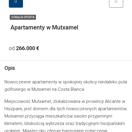
GORĄCA OFERTA
Apartamenty w Mutxamel
od
266.000 €
Opis
Nowoczesne apartamenty w spokojnej okolicy niedaleko pola
golfowego w Mutxamel na Costa Blanca
Miejscowość Mutxamel, zlokalizowana w prowincji Alicante w
Hiszpanii, jest domem dla tych nowoczesnych apartamentów.
Mutxamel przyciąga mieszkańców swoim przyjemnym
klimatem, bliskością wybrzeża oraz tradycyjnym hiszpańskim
urokiem. Miasteczko oferuje harmonijne połączenie