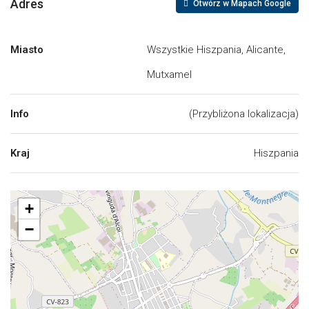
Adres
Otwórz w Mapach Google
Miasto
Wszystkie Hiszpania, Alicante,
Mutxamel
Info
(Przybliżona lokalizacja)
Kraj
Hiszpania
+
−