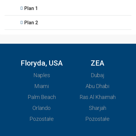
Plan 1
Plan 2
Floryda, USA
ZEA
Naples
Dubaj
Miami
Abu Dhabi
Palm Beach
Ras Al Khaimah
Orlando
Sharjah
Pozostałe
Pozostałe