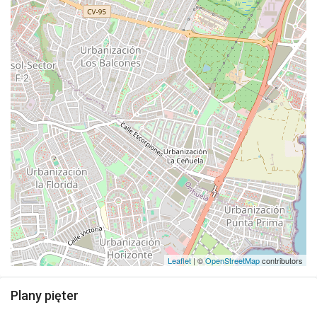
Leaflet
| ©
OpenStreetMap
contributors
Plany pięter