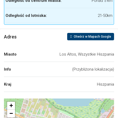
Odległość od centrum miasta:
Ponad 5 km
Odległość od lotniska:
21-50km
Adres
Otwórz w Mapach Google
Miasto
Los Altos, Wszystkie Hiszpania
Info
(Przybliżona lokalizacja)
Kraj
Hiszpania
+
−