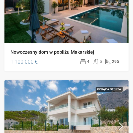
Nowoczesny dom w pobliżu Makarskiej
1.100.000 €
4
5
295
GORĄCA OFERTA