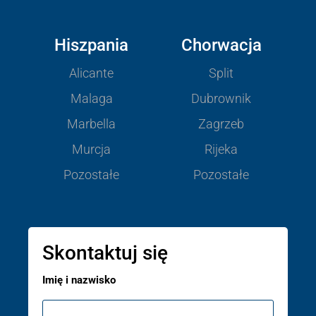
Hiszpania
Chorwacja
Alicante
Split
Malaga
Dubrownik
Marbella
Zagrzeb
Murcja
Rijeka
Pozostałe
Pozostałe
Skontaktuj się
Imię i nazwisko