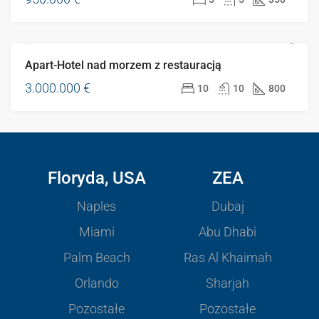
Apart-Hotel nad morzem z restauracją
GORĄCA OFERTA
3.000.000 €
10
10
800
Floryda, USA
ZEA
Naples
Dubaj
Miami
Abu Dhabi
Palm Beach
Ras Al Khaimah
Orlando
Sharjah
Pozostałe
Pozostałe