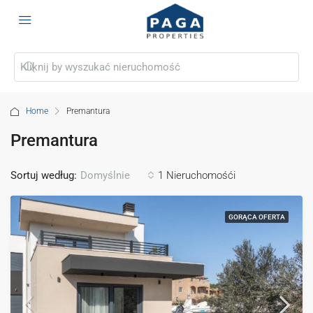
Home
Premantura
Premantura
Sortuj według:
1 Nieruchomośći
Domyślnie
GORĄCA OFERTA