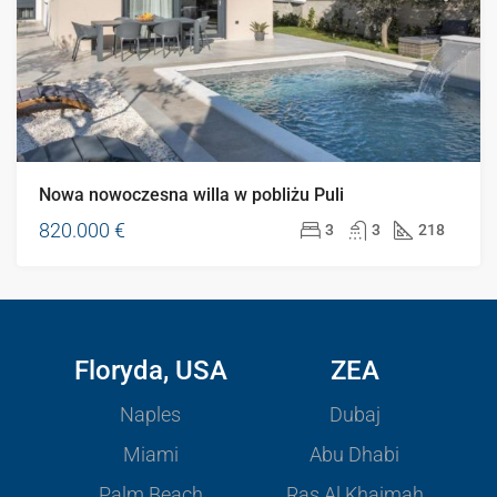
Nowa nowoczesna willa w pobliżu Puli
820.000 €
3
3
218
Floryda, USA
ZEA
Naples
Dubaj
Miami
Abu Dhabi
Palm Beach
Ras Al Khaimah