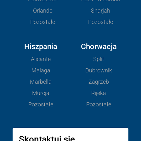
Orlando
Sharjah
Pozostałe
Pozostałe
Hiszpania
Chorwacja
Alicante
Split
Malaga
Dubrownik
Marbella
Zagrzeb
Murcja
Rijeka
Pozostałe
Pozostałe
Skontaktuj się