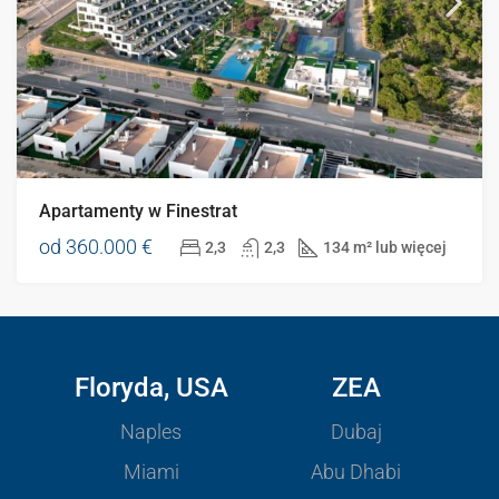
Apartamenty w Finestrat
od
360.000 €
2,3
2,3
134 m² lub więcej
Floryda, USA
ZEA
Naples
Dubaj
Miami
Abu Dhabi