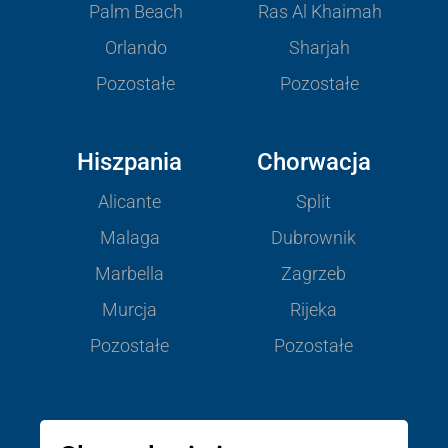
Palm Beach
Ras Al Khaimah
Orlando
Sharjah
Pozostałe
Pozostałe
Hiszpania
Chorwacja
Alicante
Split
Malaga
Dubrownik
Marbella
Zagrzeb
Murcja
Rijeka
Pozostałe
Pozostałe