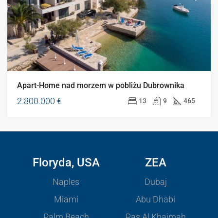
Apart-Home nad morzem w pobliżu Dubrownika
2.800.000 €
13
9
465
Floryda, USA
ZEA
Naples
Dubaj
Miami
Abu Dhabi
Palm Beach
Ras Al Khaimah