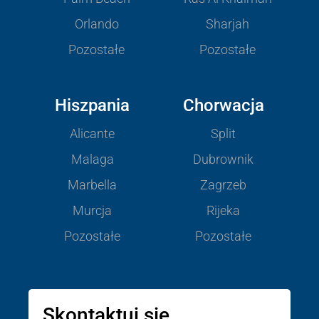
Orlando
Sharjah
Pozostałe
Pozostałe
Hiszpania
Chorwacja
Alicante
Split
Malaga
Dubrownik
Marbella
Zagrzeb
Murcja
Rijeka
Pozostałe
Pozostałe
Skontaktuj się